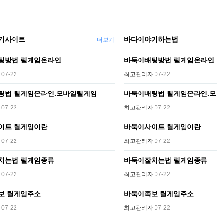
기사이트
바다이야기하는법
더보기
팅방법 릴게임온라인
바둑이배팅방법 릴게임온라인
자
07-22
최고관리자
07-22
팅법 릴게임온라인.모바일릴게임
바둑이배팅법 릴게임온라인.
자
07-22
최고관리자
07-22
이트 릴게임이란
바둑이사이트 릴게임이란
자
07-22
최고관리자
07-22
치는법 릴게임종류
바둑이잘치는법 릴게임종류
자
07-22
최고관리자
07-22
보 릴게임주소
바둑이족보 릴게임주소
자
07-22
최고관리자
07-22