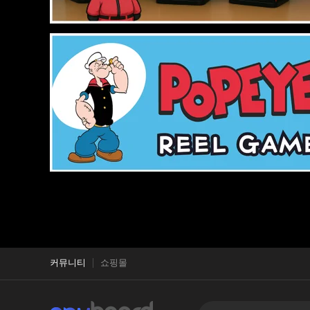
커뮤니티
쇼핑몰